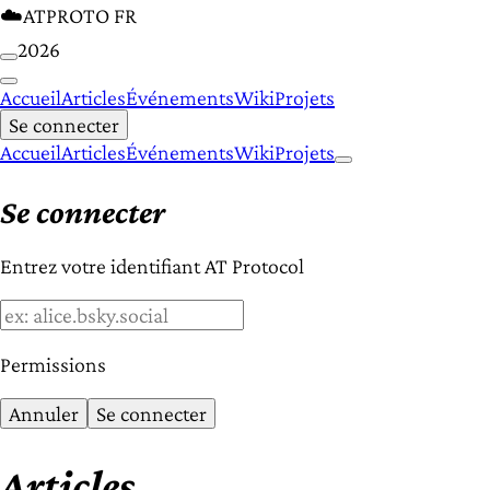
☁️
ATPROTO FR
2026
Accueil
Articles
Événements
Wiki
Projets
Se connecter
Accueil
Articles
Événements
Wiki
Projets
Se connecter
Entrez votre identifiant AT Protocol
Permissions
Annuler
Se connecter
Articles