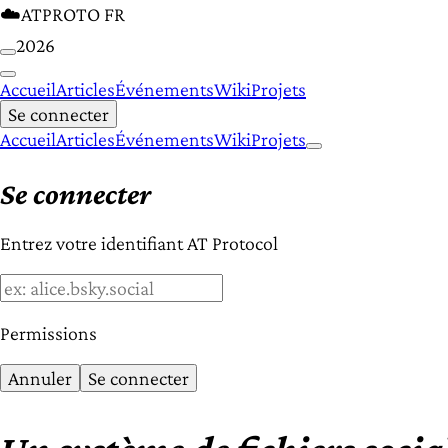
☁️
ATPROTO FR
2026
Accueil
Articles
Événements
Wiki
Projets
Se connecter
Accueil
Articles
Événements
Wiki
Projets
Se connecter
Entrez votre identifiant AT Protocol
Permissions
Annuler
Se connecter