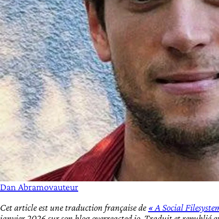
Dan Abramov
auteur
Cet article est une traduction française de
« A Social Filesyste
janvier 2026 sur son blog overreacted.io. Traduit et republié 