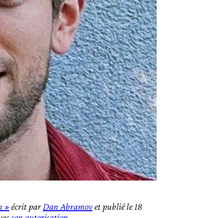
m »
écrit par
Dan Abramov
et publié le 18
avec
son autorisation
.