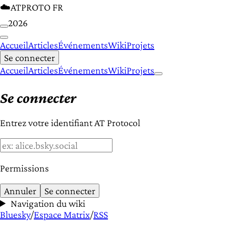
☁️
ATPROTO FR
2026
Accueil
Articles
Événements
Wiki
Projets
Se connecter
Accueil
Articles
Événements
Wiki
Projets
Se connecter
Entrez votre identifiant AT Protocol
Permissions
Annuler
Se connecter
Navigation du wiki
Bluesky
/
Espace Matrix
/
RSS