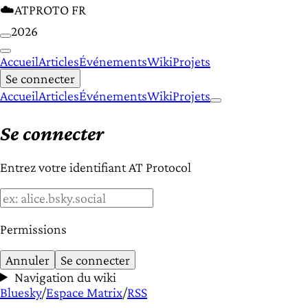
☁️
ATPROTO FR
2026
Accueil
Articles
Événements
Wiki
Projets
Se connecter
Accueil
Articles
Événements
Wiki
Projets
Se connecter
Entrez votre identifiant AT Protocol
Permissions
Annuler
Se connecter
Navigation du wiki
Bluesky
/
Espace Matrix
/
RSS